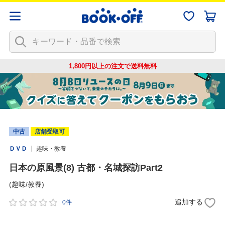
1,800円以上の注文で
送料無料
中古
店舗受取可
ＤＶＤ
趣味・教養
日本の原風景(8) 古都・名城探訪Part2
(趣味/教養)
追加する
0件