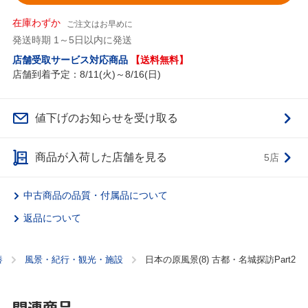
在庫わずか
ご注文はお早めに
発送時期 1～5日以内に発送
店舗受取サービス対応商品
【送料無料】
店舗到着予定：8/11(火)～8/16(日)
値下げのお知らせを受け取る
商品が入荷した店舗を見る
5店
中古商品の品質・付属品について
返品について
養
風景・紀行・観光・施設
日本の原風景(8) 古都・名城探訪Part2
関連商品