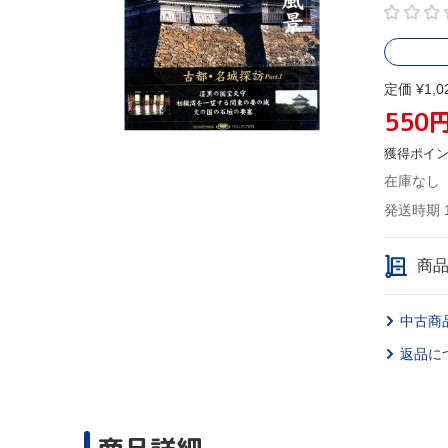
定価 ¥1,0
550
獲得ポイ
在庫なし
発送時期 
商
中古商
返品に