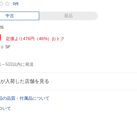
0件
中古
新品
26
円
定価より476円（46%）おトク
ント
5P
1～5日以内に発送
品が入荷した店舗を見る
品の品質・付属品について
ついて