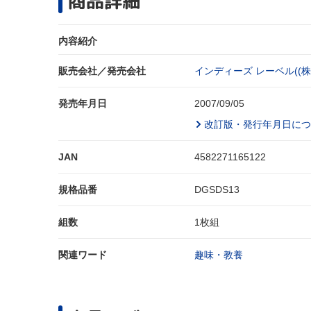
商品詳細
内容紹介
販売会社／発売会社
インディーズ レーベル((株
発売年月日
2007/09/05
改訂版・発行年月日につ
JAN
4582271165122
規格品番
DGSDS13
組数
1枚組
関連ワード
趣味・教養