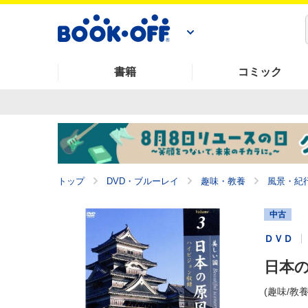
書籍
コミック
トップ
DVD・ブルーレイ
趣味・教養
風景・紀
中古
ＤＶＤ
日本の
(趣味/教養