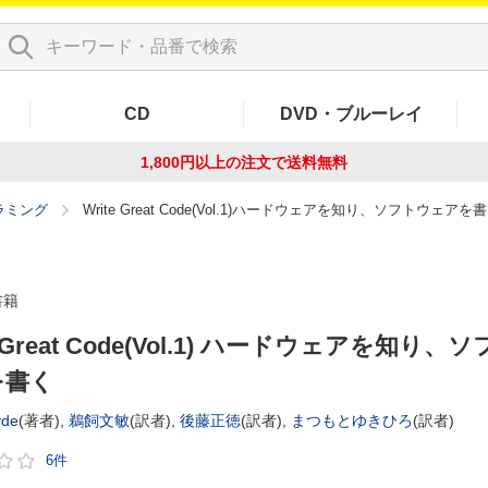
CD
DVD・ブルーレイ
1,800円以上の注文で
送料無料
ラミング
Write Great Code(Vol.1)ハードウェアを知り、ソフトウェアを
書籍
e Great Code(Vol.1) ハードウェアを知り、
を書く
yde
(著者),
鵜飼文敏
(訳者),
後藤正徳
(訳者),
まつもとゆきひろ
(訳者)
6件