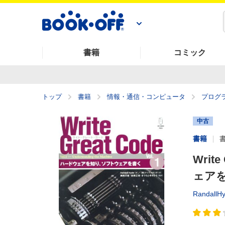
書籍
コミック
トップ
書籍
情報・通信・コンピュータ
プログ
中古
書籍
Writ
ェア
RandallH