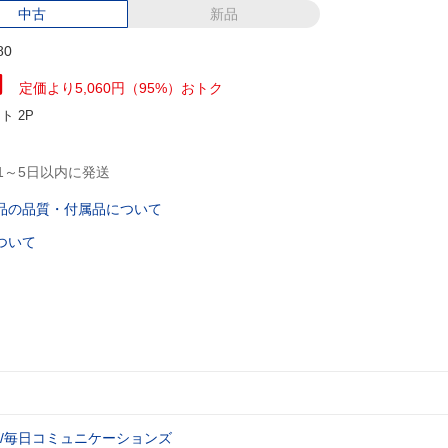
中古
新品
80
円
定価より5,060円（95%）おトク
ント
2P
1～5日以内に発送
品の品質・付属品について
ついて
/毎日コミュニケーションズ