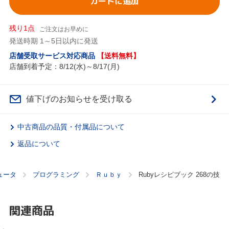
カートに追加
残り1点
ご注文はお早めに
発送時期 1～5日以内に発送
店舗受取サービス対応商品
【送料無料】
店舗到着予定：8/12(水)～8/17(月)
値下げのお知らせを受け取る
中古商品の品質・付属品について
返品について
ュータ
プログラミング
Ｒｕｂｙ
Rubyレシピブック 268の技
関連商品