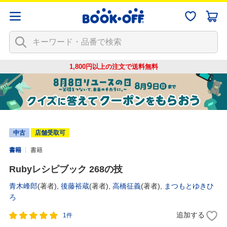
1,800円以上の注文で
送料無料
中古
店舗受取可
書籍
書籍
Rubyレシピブック 268の技
青木峰郎
(著者),
後藤裕蔵
(著者),
高橋征義
(著者),
まつもとゆきひ
ろ
追加する
1件