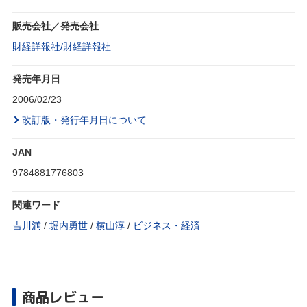
販売会社／発売会社
財経詳報社/財経詳報社
発売年月日
2006/02/23
改訂版・発行年月日について
JAN
9784881776803
関連ワード
吉川満
/
堀内勇世
/
横山淳
/
ビジネス・経済
商品レビュー