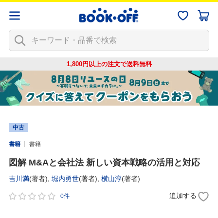
1,800円以上の注文で
送料無料
中古
書籍
書籍
図解 M&Aと会社法 新しい資本戦略の活用と対応
吉川満
(著者),
堀内勇世
(著者),
横山淳
(著者)
追加する
0件