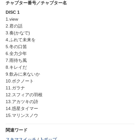
チャプター番号／チャプター名
DISC 1
1.view
2.君の話
3.奏(かなで)
4.ふれて未来を
5.冬の口笛
6.全力少年
7.雨待ち風
8.キレイだ
9.飲みに来ないか
10.ボクノート
11.ガラナ
12.スフィアの羽根
13.アカツキの詩
14.惑星タイマー
15.マリンスノウ
関連ワード
スキマスイッチ
/
J‐ポップ