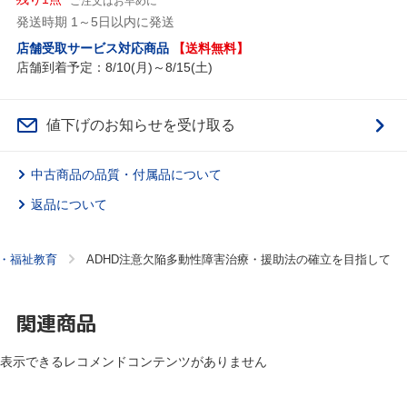
ご注文はお早めに
発送時期 1～5日以内に発送
店舗受取サービス対応商品
【送料無料】
店舗到着予定：8/10(月)～8/15(土)
値下げのお知らせを受け取る
中古商品の品質・付属品について
返品について
・福祉教育
ADHD注意欠陥多動性障害治療・援助法の確立を目指して
関連商品
表示できるレコメンドコンテンツがありません