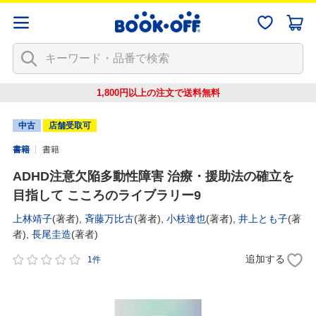
1,800円以上の注文で
送料無料
中古
店舗受取可
書籍
書籍
ADHD注意欠陥多動性障害 治療・援助法の確立を
目指して こころのライブラリー9
上林靖子
(著者),
斉藤万比古
(著者),
小枝達也
(著者),
井上とも子
(著
者),
長尾圭造
(著者)
追加する
1件