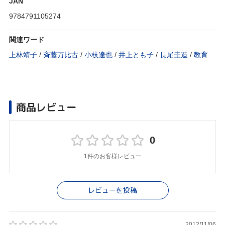
JAN
9784791105274
関連ワード
上林靖子
/
斉藤万比古
/
小枝達也
/
井上とも子
/
長尾圭造
/
教育
商品レビュー
0
1件のお客様レビュー
レビューを投稿
2012/11/06