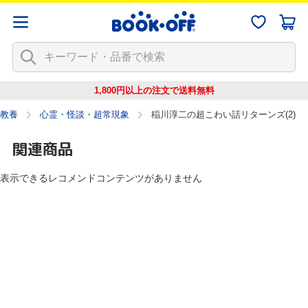
1,800円以上の注文で
送料無料
教養
心霊・怪談・超常現象
稲川淳二の超こわい話リターンズ(2)
関連商品
表示できるレコメンドコンテンツがありません