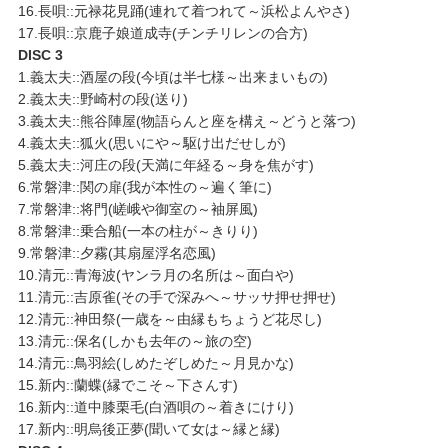
16.長唄::元禄花見踊(連れて着つれて～浜松よんやさ)
17.長唄::京鹿子娘道成寺(チンチリレンの合方)
DISC 3
1.義太夫::酒屋の段(今頃は半七様～出来まいもの)
2.義太夫::野崎村の段(送り)
3.義太夫::熊谷陣屋(物語らんと座を構え～どうと落つ)
4.義太夫::狐火(思いにや～駆け出だせしが)
5.義太夫::河庄の段(天満に年経る～身を焦がす)
6.常磐津::関の扉(我が本性の～遍く筆に)
7.常磐津::将門(嵯峨や御室の～袖屏風)
8.常磐津::乗合船(一本の柱が～きりり)
9.常磐津::夕霧(其扇屋浮名恋風)
10.清元::青海波(ヤンラ月の名所は～面白や)
11.清元::吉原雀(その手で深みへ～サッサ押せ押せ)
12.清元::神田祭(一歳を～由縁もちょうど花尽し)
13.清元::保名(しかも去年の～旅の空)
14.清元::鳥羽絵(しめたぞしめた～月見かな)
15.新内::蘭蝶(縁でこそ～下さんす)
16.新内::道中膝栗毛(白酒唄の～着きにけり)
17.新内::明烏後正夢(聞いて女は～縁と縁)