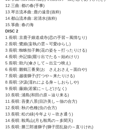
12.三曲::都の春(手事)
13.琴古流本曲::鹿の遠音(抜粋)
14.都山流本曲::岩清水(抜粋)
15.箏曲::春の海
DISC 2
1.長唄::京鹿子娘道成寺(恋の手習～風情なり)
2.長唄::鷺娘(妄執の雲～可愛ゆらし)
3.長唄::蜘蛛拍子舞(花の姿を～打ったりける)
4.長唄::外記猿(罷り出でたる～始めけり)
5.長唄::助六(傘さして～出立つ映え)
6.長唄::雛鶴三番叟(おゝさえおさえ～面白や)
7.長唄::越後獅子(打つや～来たりける)
8.長唄::汐汲(濡れによる身～しおらしや)
9.長唄::藤娘(若紫に～しどけなく)
10.長唄::浦島(和田の原～辿り来る)
11.長唄::吾妻八景(目許美し～佃の合方)
12.長唄::秋の色種(虫の合方)
13.長唄::松の緑(今年より～吹き通う)
14.長唄::鞍馬山(月も鞍馬の～多聞天)
15.長唄::勝三郎連獅子(獅子団乱旋の～直りけれ)