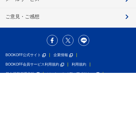
ご意見・ご感想
BOOKOFF公式サイト
企業情報
BOOKOFF会員サービス利用規約
利用規約
個人情報保護方針
ソーシャルメディアポリシー
カスタマーハラスメントに対する基本方針
特定商取引法に基づく表示
利用者情報の外部送信について
入荷のお知らせを受け取る
在庫なし
ブックオフグループホールディングス株式会社
ブックオフコーポレーション株式会社
古物商許可番号 第452760001146号 神奈川県公安委員会許可