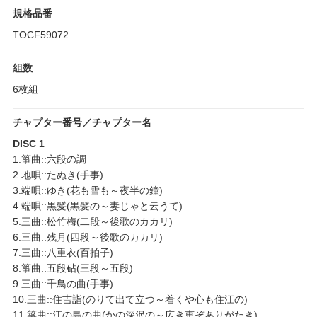
規格品番
TOCF59072
組数
6枚組
チャプター番号／チャプター名
DISC 1
1.箏曲::六段の調
2.地唄::たぬき(手事)
3.端唄::ゆき(花も雪も～夜半の鐘)
4.端唄::黒髪(黒髪の～妻じゃと云うて)
5.三曲::松竹梅(二段～後歌のカカリ)
6.三曲::残月(四段～後歌のカカリ)
7.三曲::八重衣(百拍子)
8.箏曲::五段砧(三段～五段)
9.三曲::千鳥の曲(手事)
10.三曲::住吉詣(のりて出て立つ～着くや心も住江の)
11.箏曲::江の島の曲(かの深沢の～広き恵ぞありがたき)