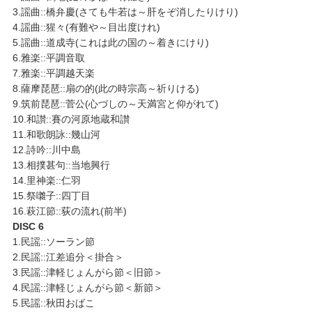
3.謡曲::橋弁慶(さても牛若は～肝をぞ消したりけり)
4.謡曲::猩々(有難や～目出度けれ)
5.謡曲::道成寺(これは此の国の～着きにけり)
6.雅楽::平調音取
7.雅楽::平調越天楽
8.薩摩琵琶::扇の的(此の時宗高～祈りける)
9.筑前琵琶::菅公(心づしの～天満宮と仰がれて)
10.和讃::賽の河原地蔵和讃
11.和歌朗詠::幾山河
12.詩吟::川中島
13.相撲甚句::当地興行
14.里神楽::仁羽
15.祭囃子::四丁目
16.萩江節::荻の流れ(前半)
DISC 6
1.民謡::ソーラン節
2.民謡::江差追分＜掛合＞
3.民謡::津軽じょんがら節＜旧節＞
4.民謡::津軽じょんがら節＜新節＞
5.民謡::秋田おばこ