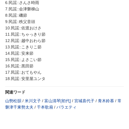
6.民謡::さんさ時雨
7.民謡::会津磐梯山
8.民謡::磯節
9.民謡::秩父音頭
10.民謡::佐渡おけさ
11.民謡::ちゃっきり節
12.民謡::越中おわら節
13.民謡::こきりこ節
14.民謡::安来節
15.民謡::よさこい節
16.民謡::黒田節
17.民謡::おてもやん
18.民謡::安里屋ユンタ
関連ワード
山勢松韻
/
米川文子
/
富山清琴[初代]
/
宮城喜代子
/
青木鈴慕
/
常
磐津千東勢太夫
/
千本歌扇
/
バラエティ