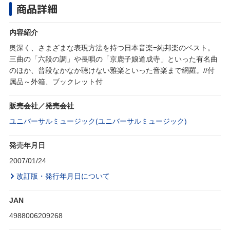
商品詳細
内容紹介
奥深く、さまざまな表現方法を持つ日本音楽=純邦楽のベスト。
三曲の「六段の調」や長唄の「京鹿子娘道成寺」といった有名曲
のほか、普段なかなか聴けない雅楽といった音楽まで網羅。//付
属品～外箱、ブックレット付
販売会社／発売会社
ユニバーサルミュージック(ユニバーサルミュージック)
発売年月日
2007/01/24
改訂版・発行年月日について
JAN
4988006209268