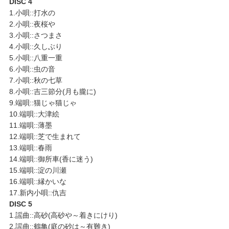
DISC 4
1.小唄::打水の
2.小唄::夜桜や
3.小唄::さつまさ
4.小唄::久しぶり
5.小唄::八重一重
6.小唄::虫の音
7.小唄::秋の七草
8.小唄::吉三節分(月も朧に)
9.端唄::猫じゃ猫じゃ
10.端唄::大津絵
11.端唄::薄墨
12.端唄::芝で生まれて
13.端唄::春雨
14.端唄::御所車(香に迷う)
15.端唄::淀の川瀬
16.端唄::縁かいな
17.新内小唄::仇吉
DISC 5
1.謡曲::高砂(高砂や～着きにけり)
2.謡曲::鶴亀(庭の砂は～有難き)