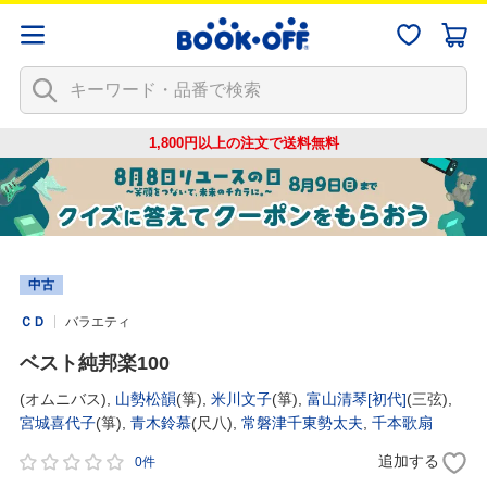
1,800円以上の注文で
送料無料
中古
ＣＤ
バラエティ
ベスト純邦楽100
(オムニバス),
山勢松韻
(箏),
米川文子
(箏),
富山清琴[初代]
(三弦),
宮城喜代子
(箏),
青木鈴慕
(尺八),
常磐津千東勢太夫
,
千本歌扇
追加する
0件