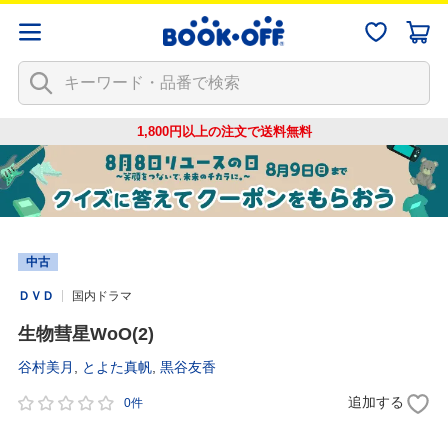
1,800円以上の注文で
送料無料
中古
ＤＶＤ
国内ドラマ
生物彗星WoO(2)
谷村美月
,
とよた真帆
,
黒谷友香
追加する
0件