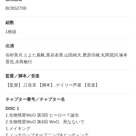
BCBS2708
組数
1枚組
出演
谷村美月,とよた真帆,黒谷友香,山田純大,豊原功補,丸岡奨詞,塚本
晋也,永島敏行
監督／脚本／音楽
【監督】,江良至 【脚本】,ゲイリー芦屋 【音楽】
チャプター番号／チャプター名
DISC 1
1.生物彗星WoO 第3回 ヒーロー？誕生
2.生物彗星WoO 第4回 WoO、死なないで
1.メイキング
2.ノンテロップオープニング&エンディング