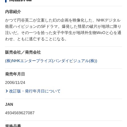
内容紹介
かつて円谷英二が立案した幻の企画を映像化した、NHKデジタル
衛星ハイビジョンのSFドラマ。爆発した彗星の破片が地球に降り
注いだ。その一つを拾った女子中学生が地球外生物WoOと心を通
わせ、ともに逃亡することになる。
販売会社／発売会社
(株)NHKエンタープライズ(バンダイビジュアル(株))
発売年月日
2006/11/24
改訂版・発行年月日について
JAN
4934569627087
規格品番