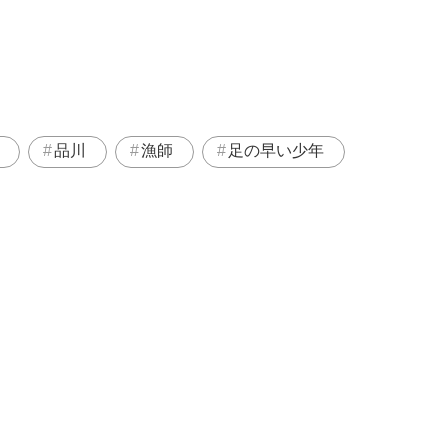
品川
漁師
足の早い少年