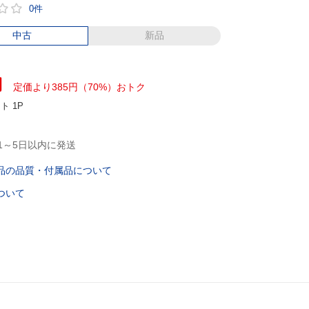
0件
中古
新品
円
定価より385円（70%）おトク
ント
1P
1～5日以内に発送
品の品質・付属品について
ついて