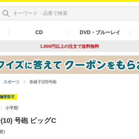
CD
DVD・ブルーレイ
1,800円以上の注文で
送料無料
スポーツ
奈緒子(10)号砲
舗受取可
小学館
(10) 号砲 ビッグC
者)