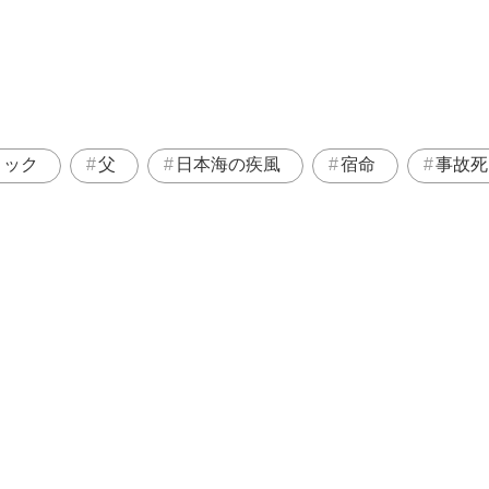
ミック
父
日本海の疾風
宿命
事故死