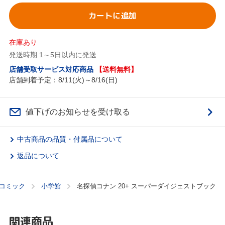
カートに追加
在庫あり
発送時期 1～5日以内に発送
店舗受取サービス対応商品
【送料無料】
店舗到着予定：8/11(火)～8/16(日)
値下げのお知らせを受け取る
中古商品の品質・付属品について
返品について
コミック
小学館
名探偵コナン 20+ スーパーダイジェストブック
関連商品