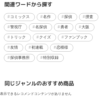
関連ワードから探す
コミックス
名作
探偵
捜査
警視庁
名探偵
勇者
大阪
トリック
クイズ
ファンブック
友情
初連載
恋模様
探偵事務所
特別収録
同じジャンルのおすすめ商品
表示できるレコメンドコンテンツがありません