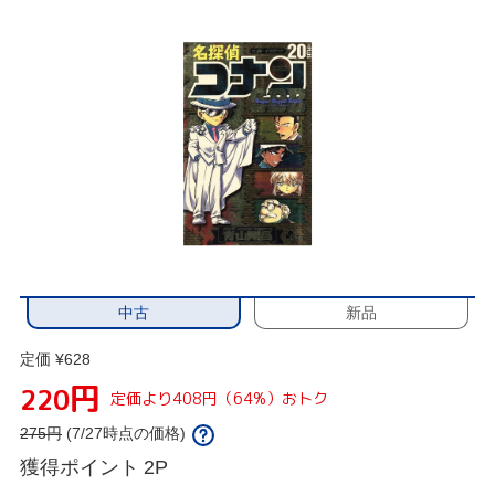
中古
新品
定価 ¥628
円
220
定価より408円（64%）おトク
275
円
(7/27時点の価格)
獲得ポイント
2P