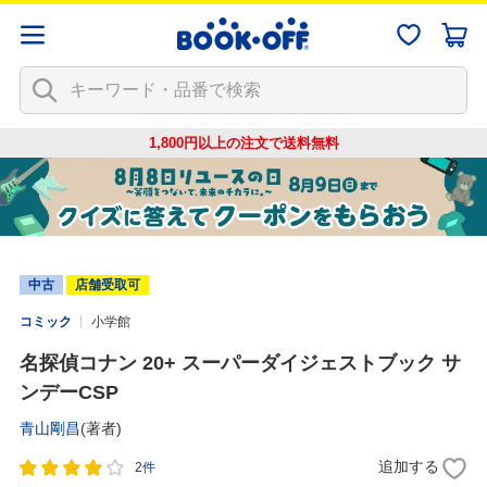
1,800円以上の注文で
送料無料
中古
店舗受取可
コミック
小学館
名探偵コナン 20+ スーパーダイジェストブック サ
ンデーCSP
青山剛昌
(著者)
追加する
2件