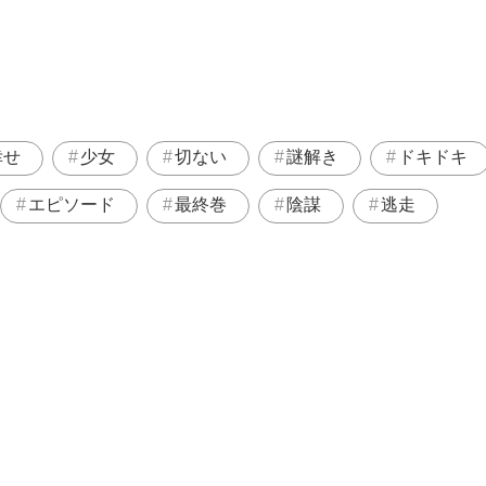
幸せ
少女
切ない
謎解き
ドキドキ
エピソード
最終巻
陰謀
逃走