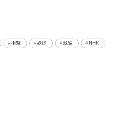
衝撃
妖怪
残酷
NHK