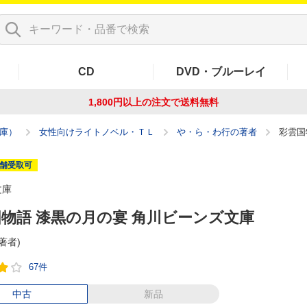
CD
DVD・ブルーレイ
1,800円以上の注文で
送料無料
庫）
女性向けライトノベル・ＴＬ
や・ら・わ行の著者
彩雲国
舗受取可
文庫
物語 漆黒の月の宴 角川ビーンズ文庫
(著者)
67件
中古
新品