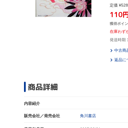
定価 ¥528
110
獲得ポイ
在庫わず
発送時期 
中古商
返品に
商品詳細
内容紹介
販売会社／発売会社
角川書店