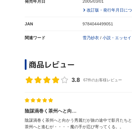
発売年月日
2005/03/01
改訂版・発行年月日につ
JAN
9784044499051
関連ワード
雪乃紗衣
/
小説・エッセイ
商品レビュー
3.8
67件のお客様レビュー
陰謀渦巻く茶州へと向…
陰謀渦巻く茶州へと向かう秀麗だが旅の途中で影月たちと
茶州へと進むが・・・・魔の手が忍び寄ってくる。。