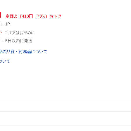
円
定価より418円（79%）おトク
ント
1P
か
ご注文はお早めに
1～5日以内に発送
品の品質・付属品について
ついて