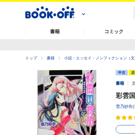
書籍
コミック
トップ
書籍
小説・エッセイ・ノンフィクション（文
中古
店
書籍
彩雲国
雪乃紗衣