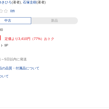
ゆきひろ
(著者),
石塚圭樹
(著者)
0件
中古
新品
00
円
定価より3,410円（77%）おトク
ント
9P
1～5日以内に発送
品の品質・付属品について
ついて