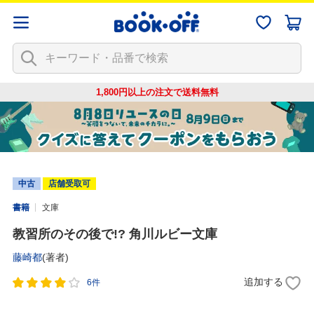
1,800円以上の注文で
送料無料
中古
店舗受取可
書籍
文庫
教習所のその後で!? 角川ルビー文庫
藤崎都
(著者)
追加する
6件