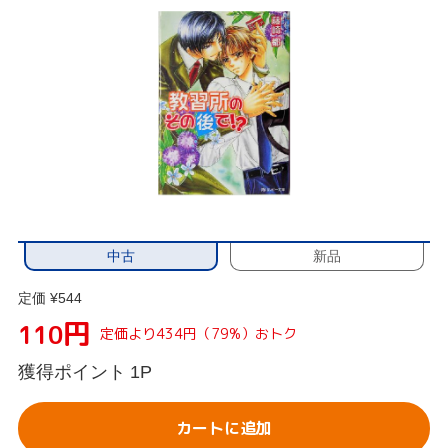
中古
新品
定価 ¥544
円
110
定価より434円（79%）おトク
獲得ポイント
1P
カートに追加