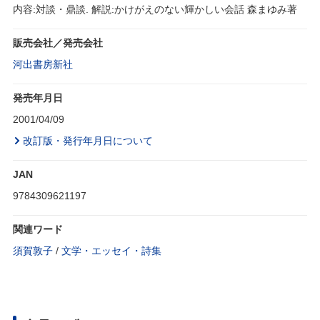
内容:対談・鼎談. 解説:かけがえのない輝かしい会話 森まゆみ著
販売会社／発売会社
河出書房新社
発売年月日
2001/04/09
改訂版・発行年月日について
JAN
9784309621197
関連ワード
須賀敦子
/
文学・エッセイ・詩集