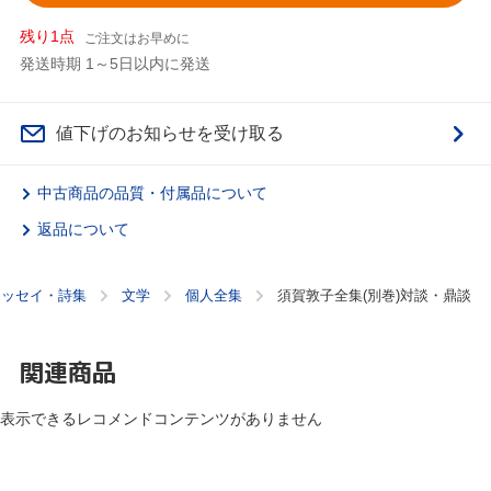
残り1点
ご注文はお早めに
発送時期 1～5日以内に発送
値下げのお知らせを受け取る
中古商品の品質・付属品について
返品について
エッセイ・詩集
文学
個人全集
須賀敦子全集(別巻)対談・鼎談
関連商品
表示できるレコメンドコンテンツがありません