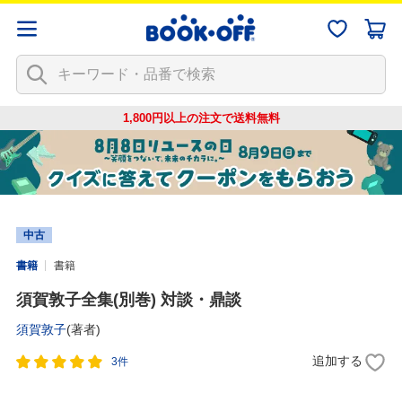
1,800円以上の注文で
送料無料
中古
書籍
書籍
須賀敦子全集(別巻) 対談・鼎談
須賀敦子
(著者)
追加する
3件