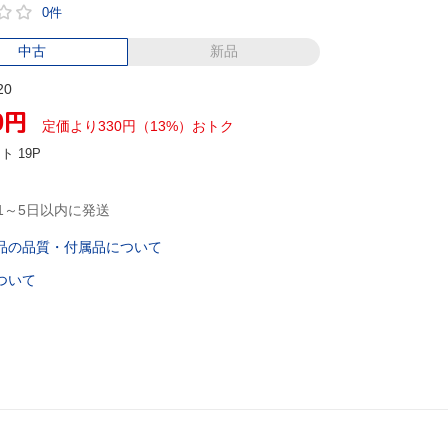
0件
中古
新品
20
0
円
定価より330円（13%）おトク
ント
19P
1～5日以内に発送
品の品質・付属品について
ついて