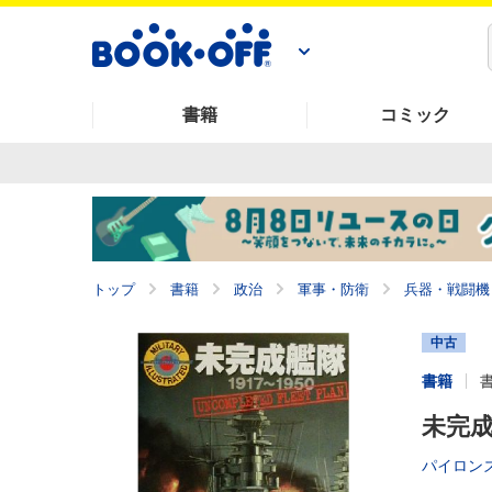
書籍
コミック
トップ
書籍
政治
軍事・防衛
兵器・戦闘機
中古
書籍
未完成
パイロン