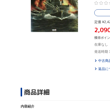
定価 ¥2,4
2,09
獲得ポイ
在庫なし
発送時期 
中古商
返品に
商品詳細
内容紹介