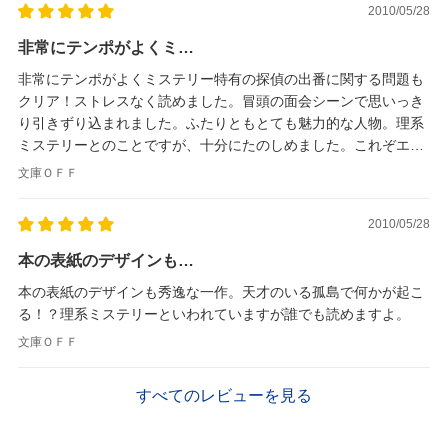
2010/05/28
非常にテンポがよくミ…
非常にテンポがよくミステリー特有の探偵の出番に関する問題も
クリア！ストレスなく読めました。冒頭の面会シーンで思いっき
り引きずり込まれました。ふたりともとても魅力的な人物。理系
ミステリーとのことですが、十分にたのしめました。これぞエン
ターテイメント♪誰が天才なのか見破ってください♪
文庫ＯＦＦ
2010/05/28
本の表紙のデザインも…
本の表紙のデザインも秀逸な一作。天才のいる孤島で何かが起こ
る！？理系ミステリーといわれていますが誰でも読めますよ。
文庫ＯＦＦ
すべてのレビューを見る