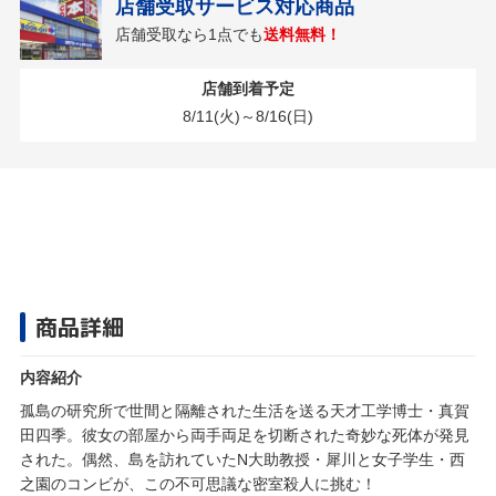
店舗受取サービス対応商品
店舗受取なら1点でも
送料無料！
店舗到着予定
8/11(火)～8/16(日)
商品詳細
内容紹介
孤島の研究所で世間と隔離された生活を送る天才工学博士・真賀
田四季。彼女の部屋から両手両足を切断された奇妙な死体が発見
された。偶然、島を訪れていたN大助教授・犀川と女子学生・西
之園のコンビが、この不可思議な密室殺人に挑む！