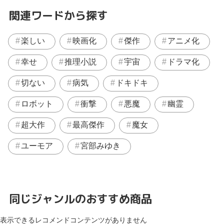
関連ワードから探す
楽しい
映画化
傑作
アニメ化
幸せ
推理小説
宇宙
ドラマ化
切ない
病気
ドキドキ
ロボット
衝撃
悪魔
幽霊
超大作
最高傑作
魔女
ユーモア
宮部みゆき
同じジャンルのおすすめ商品
表示できるレコメンドコンテンツがありません