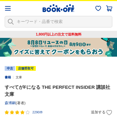
1,800円以上の注文で
送料無料
中古
店舗受取可
書籍
文庫
すべてがFになる THE PERFECT INSIDER 講談社
文庫
森博嗣
(著者)
追加する
2290件