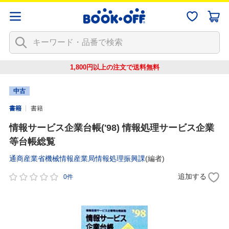
1,800円以上の注文で
送料無料
中古
書籍
書籍
情報サービス企業台帳('98) 情報処理サービス企業
等台帳総覧
通商産業省機械情報産業局情報処理振興課
(編者)
追加する
0件