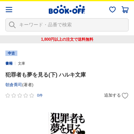
1,800円以上の注文で
送料無料
中古
書籍
文庫
犯罪者も夢を見る(下) ハルキ文庫
朝倉喬司
(著者)
追加する
0件