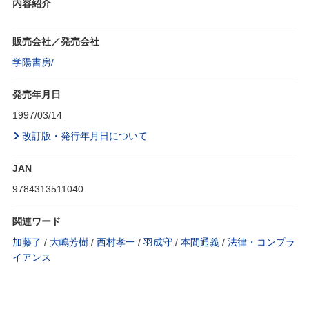
内容紹介
販売会社／発売会社
学陽書房/
発売年月日
1997/03/14
改訂版・発行年月日について
JAN
9784313511040
関連ワード
加藤了
/
大嶋芳樹
/
西村孝一
/
羽成守
/
本間通義
/
法律・コンプラ
イアンス