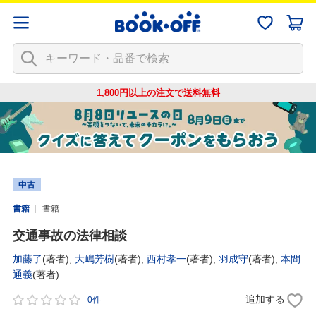
1,800円以上の注文で
送料無料
中古
書籍
書籍
交通事故の法律相談
加藤了
(著者),
大嶋芳樹
(著者),
西村孝一
(著者),
羽成守
(著者),
本間
通義
(著者)
追加する
0件