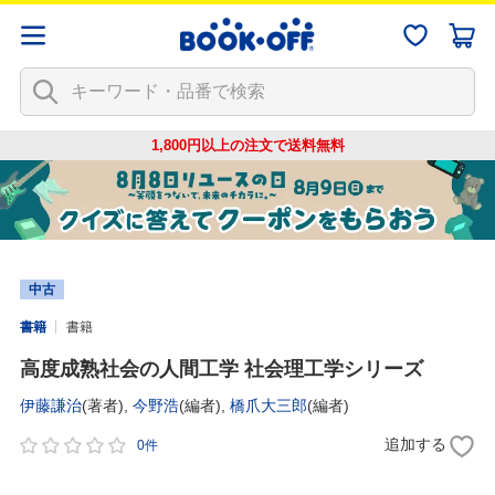
1,800円以上の注文で
送料無料
中古
書籍
書籍
高度成熟社会の人間工学 社会理工学シリーズ
伊藤謙治
(著者),
今野浩
(編者),
橋爪大三郎
(編者)
追加する
0件