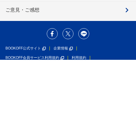
ご意見・ご感想
BOOKOFF公式サイト
企業情報
BOOKOFF会員サービス利用規約
利用規約
個人情報保護方針
ソーシャルメディアポリシー
カスタマーハラスメントに対する基本方針
特定商取引法に基づく表示
利用者情報の外部送信について
入荷のお知らせを受け取る
在庫なし
ブックオフグループホールディングス株式会社
ブックオフコーポレーション株式会社
古物商許可番号 第452760001146号 神奈川県公安委員会許可
Copyright(C)BOOKOFF CORPORATION LTD.