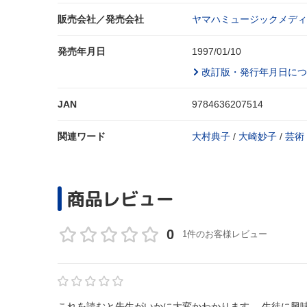
販売会社／発売会社
ヤマハミュージックメディ
発売年月日
1997/01/10
改訂版・発行年月日につ
JAN
9784636207514
関連ワード
大村典子
/
大崎妙子
/
芸術
商品レビュー
0
1件のお客様レビュー
これを読むと先生がいかに大変かわかります。 生徒に興