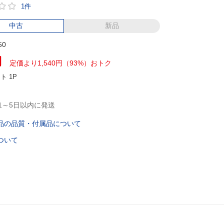
1件
中古
新品
50
円
定価より1,540円（93%）おトク
ント
1P
1～5日以内に発送
品の品質・付属品について
ついて