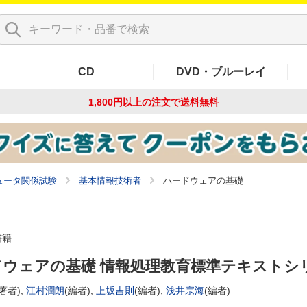
CD
DVD・ブルーレイ
1,800円以上の注文で
送料無料
ュータ関係試験
基本情報技術者
ハードウェアの基礎
書籍
ドウェアの基礎 情報処理教育標準テキストシ
著者),
江村潤朗
(編者),
上坂吉則
(編者),
浅井宗海
(編者)