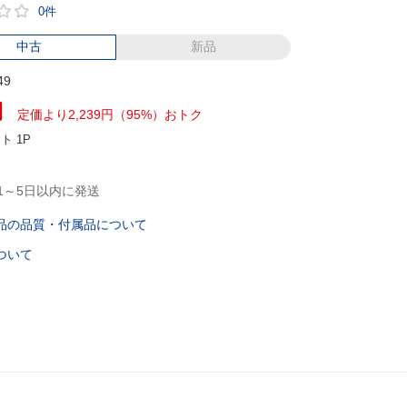
0件
中古
新品
49
円
定価より2,239円（95%）おトク
ント
1P
1～5日以内に発送
品の品質・付属品について
ついて