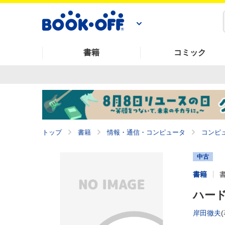
書籍
コミック
トップ
書籍
情報・通信・コンピュータ
コンピ
中古
書籍
ハー
岸田徹夫
(