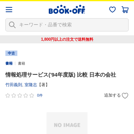
1,800円以上の注文で
送料無料
中古
書籍
書籍
情報処理サービス('94年度版) 比較 日本の会社
竹田義則
,
室隆志
【著】
追加する
0件