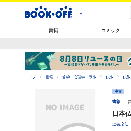
書籍
コミック
トップ
書籍
哲学・心理学・宗教
仏教
仏教
中古
書籍
日本仏
辻善之助