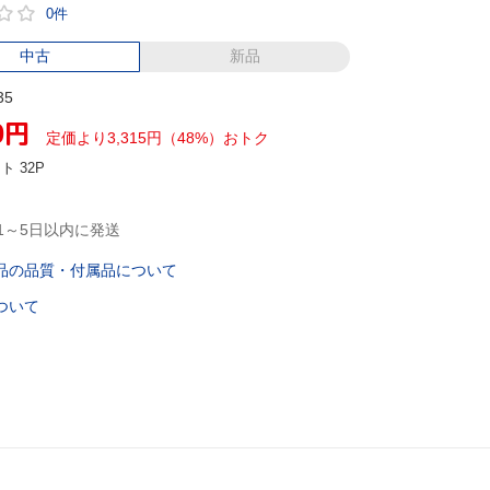
0件
中古
新品
35
0
円
定価より3,315円（48%）おトク
ント
32P
1～5日以内に発送
品の品質・付属品について
ついて