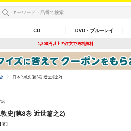
CD
DVD・ブルーレイ
1,800円以上の注文で
送料無料
史
日本仏教史(第8巻 近世篇之2)
書籍
教史(第8巻 近世篇之2)
【著】