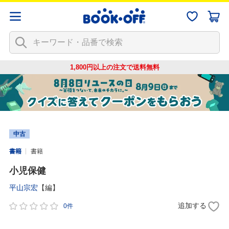
1,800円以上の注文で
送料無料
中古
書籍
書籍
小児保健
平山宗宏
【編】
追加する
0件