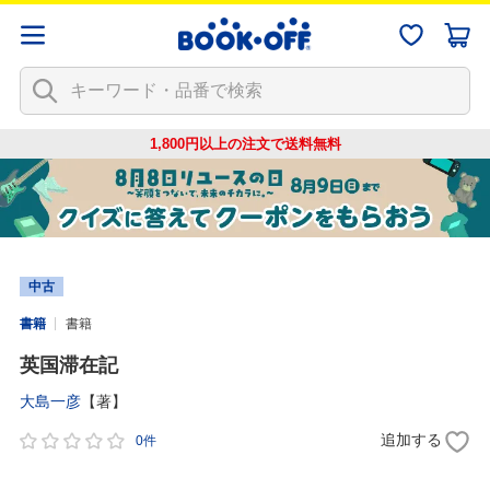
1,800円以上の注文で
送料無料
中古
書籍
書籍
英国滞在記
大島一彦
【著】
追加する
0件