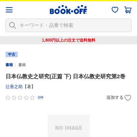
1,800円以上の注文で
送料無料
中古
書籍
書籍
日本仏教史之研究(正篇 下) 日本仏教史研究第2巻
辻善之助
【著】
追加する
0件