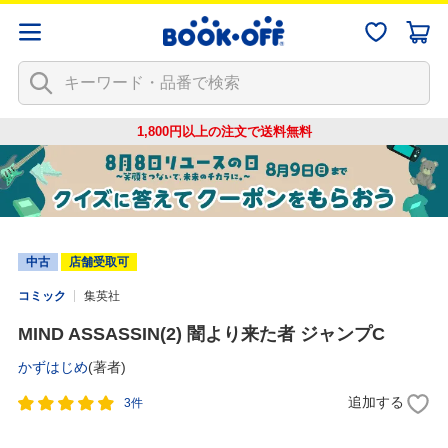
1,800円以上の注文で
送料無料
中古
店舗受取可
コミック
集英社
MIND ASSASSIN(2) 闇より来た者 ジャンプC
かずはじめ
(著者)
追加する
3件