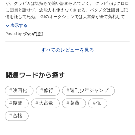
が、クラピカは気持ちで追い詰められていく。 クラピカはクロロ
に団員と話せず、念能力も使えなくさせる。パクノダは団員に記
憶を託して死ぬ。 GIのオークションでは大富豪が全て落札してい
た。幻影旅団は除念師を探すため...
表示する
Posted by
すべてのレビューを見る
関連ワードから探す
映画化
修行
週刊少年ジャンプ
復讐
大富豪
葛藤
仇
合格