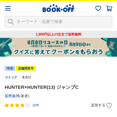
1,800円以上の注文で
送料無料
中古
店舗受取可
コミック
集英社
HUNTER×HUNTER(13) ジャンプC
冨樫義博
(著者)
追加する
16件