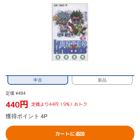
中古
新品
定価 ¥484
円
440
定価より44円（9%）おトク
獲得ポイント
4P
カートに追加