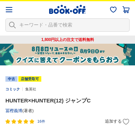
1,800円以上の注文で
送料無料
中古
店舗受取可
コミック
集英社
HUNTER×HUNTER(12) ジャンプC
冨樫義博
(著者)
追加する
16件