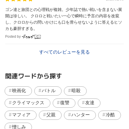
ゴン達と旅団との心理戦が複雑。少年誌で熱い戦いを含まない展
開は珍しい。 クロロと戦いたい一心で瞬時に予言の内容を改竄
し、クロロからの問いかけにも口を滑らせないように答えるヒソ
カも豪胆すぎる。
Posted by
すべてのレビューを見る
関連ワードから探す
映画化
バトル
暗殺
クライマックス
復讐
友達
マフィア
父親
ハンター
冷酷
憎しみ