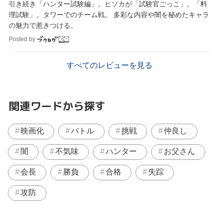
引き続き「ハンター試験編」。ヒソカが「試験官ごっこ」。「料
理試験」。タワーでのチーム戦。 多彩な内容や闇を秘めたキャラ
の魅力で惹きつける。
Posted by
すべてのレビューを見る
関連ワードから探す
映画化
バトル
挑戦
仲良し
闇
不気味
ハンター
お父さん
会長
勝負
合格
失踪
攻防