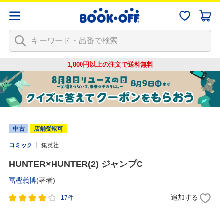
1,800円以上の注文で
送料無料
中古
店舗受取可
コミック
集英社
HUNTER×HUNTER(2) ジャンプC
冨樫義博
(著者)
追加する
17件