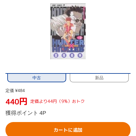
中古
新品
定価 ¥484
円
440
定価より44円（9%）おトク
獲得ポイント
4P
カートに追加