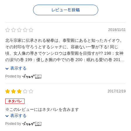
レビューを投稿
2018/11/11
北斗宗家に伝承される秘拳は、泰聖殿にあると知ったカイオウ。
その封印を守ろうとするシャチに、容赦ない一撃が下る! 同じ
頃、女人像の導きでケンシロウは泰聖殿を目指すが!? 198：女神
の涙!!の巻 199：優しき腕の中で!の巻 200：眠れる愛!の巻 201：
哀しき聖塔!の巻 2...
表示する
Posted by
2017/12/19
ネタバレ
※このレビューにはネタバレを含みます
表示する
Posted by