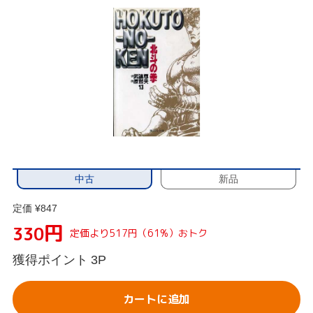
中古
新品
定価 ¥847
円
330
定価より517円（61%）おトク
獲得ポイント
3P
カートに追加