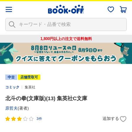
1,800円以上の注文で
送料無料
中古
店舗受取可
コミック
集英社
北斗の拳(文庫版)(13) 集英社C文庫
原哲夫
(著者)
追加する
3件