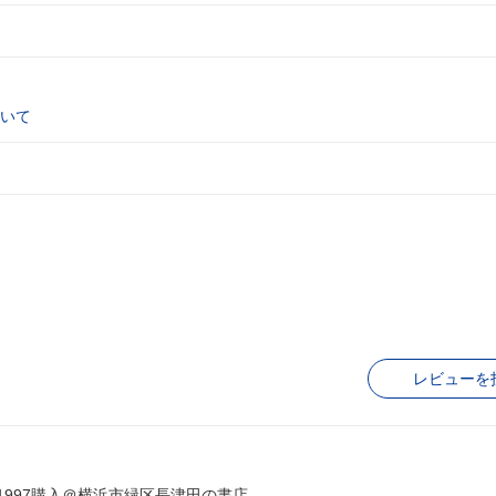
いて
レビューを
※1997購入＠横浜市緑区長津田の書店