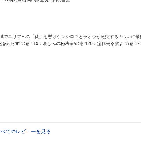
の城でユリアへの「愛」を懸けケンシロウとラオウが激突する!! ついに最
上最強の男は一体どっちだ!? 118：われ死を知らず!の巻 119：哀しみの秘法拳!の巻 120：流れ去る雲よ!の巻 12
すべてのレビューを見る