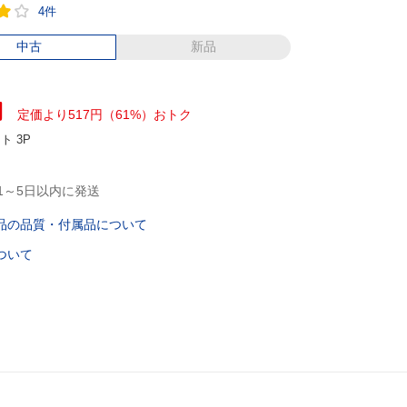
4件
中古
新品
円
定価より517円（61%）おトク
ント
3P
1～5日以内に発送
品の品質・付属品について
ついて