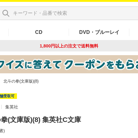
CD
DVD・ブルーレイ
1,800円以上の注文で
送料無料
北斗の拳(文庫版)(8)
舗受取可
集英社
拳(文庫版)(8) 集英社C文庫
者)