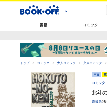
書籍
コミック
トップ
コミック
大人コミック
文庫コミック
中古
店
コミック
北斗の
原哲夫
(著