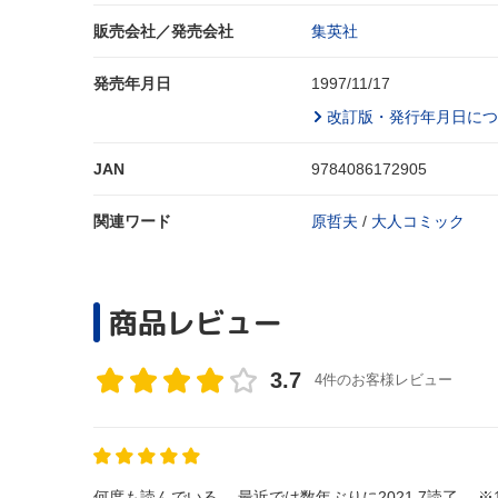
販売会社／発売会社
集英社
発売年月日
1997/11/17
改訂版・発行年月日につ
JAN
9784086172905
関連ワード
原哲夫
/
大人コミック
商品レビュー
3.7
4件のお客様レビュー
何度も読んでいる。 最近では数年ぶりに2021.7読了。 