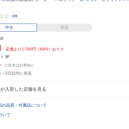
0件
中古
新品
50
円
定価より1,760円（64%）おトク
ント
9P
か
ご注文はお早めに
1～5日以内に発送
品が入荷した店舗を見る
品の品質・付属品について
ついて