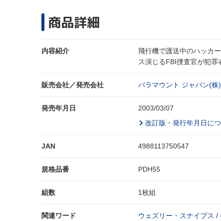
商品詳細
内容紹介
飛行機で護送中のハッカー
ス演じるFBI捜査官が犯
販売会社／発売会社
パラマウント ジャパン(株)
発売年月日
2003/03/07
改訂版・発行年月日につ
JAN
4988113750547
規格品番
PDH55
組数
1枚組
関連ワード
ウェズリー・スナイプス
/