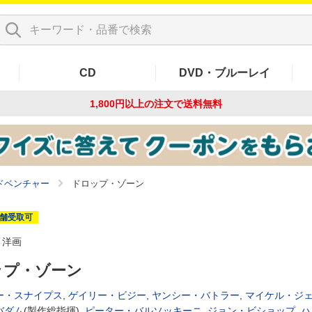
CD
DVD・ブルーレイ
1,800円以上の注文で
送料無料
ドベンチャー
ドロップ・ゾーン
舗受取可
洋画
ップ・ゾーン
ー・スナイプス
,
ゲイリー・ビジー
,
ヤンシー・バトラー
,
マイケル・ジ
バダム
(製作総指揮),
ピーター・バルソッキーニ
,
ジョン・ビショップ
,
ハ