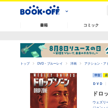
書籍
コミック
トップ
DVD・ブルーレイ
洋画
アクション・ア
中古
店
ＤＶＤ
ドロ
ウェズリ
ジョン・