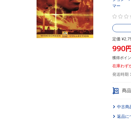
マー
定価 ¥2,7
990
獲得ポイ
在庫わず
発送時期 
商
中古商
返品に