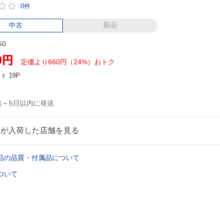
0件
中古
新品
50
0
円
定価より660円（24%）おトク
ント
19P
1～5日以内に発送
品が入荷した店舗を見る
品の品質・付属品について
ついて