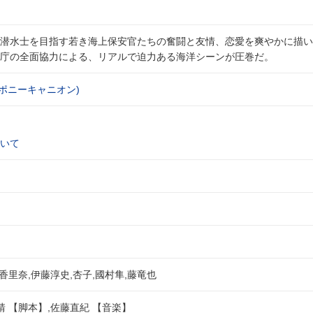
潜水士を目指す若き海上保安官たちの奮闘と友情、恋愛を爽やかに描い
庁の全面協力による、リアルで迫力ある海洋シーンが圧巻だ。
)ポニーキャニオン)
いて
香里奈,伊藤淳史,杏子,國村隼,藤竜也
靖 【脚本】,佐藤直紀 【音楽】