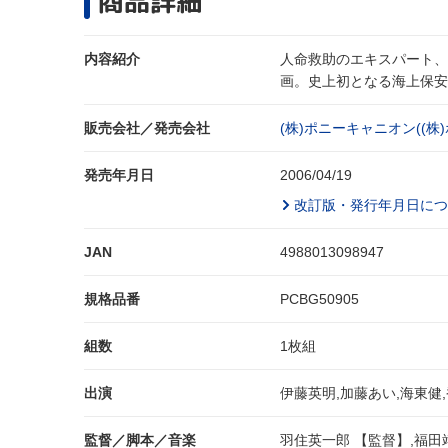
商品詳細
内容紹介
人命救助のエキスパート、
画。史上初となる海上保安
販売会社／発売会社
(株)ポニーキャニオン((株
発売年月日
2006/04/19
改訂版・発行年月日につ
JAN
4988013098947
規格品番
PCBG50905
組数
1枚組
出演
伊藤英明,加藤あい,海東健,
監督／脚本／音楽
羽住英一郎 【監督】,福田