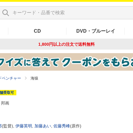
CD
DVD・ブルーレイ
1,800円以上の注文で
送料無料
ドベンチャー
海猿
舗受取可
邦画
郎
(監督),
伊藤英明
,
加藤あい
,
佐藤秀峰
(原作)