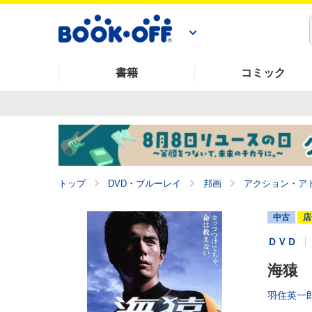
書籍
コミック
トップ
DVD・ブルーレイ
邦画
アクション・ア
中古
店
ＤＶＤ
海猿
羽住英一