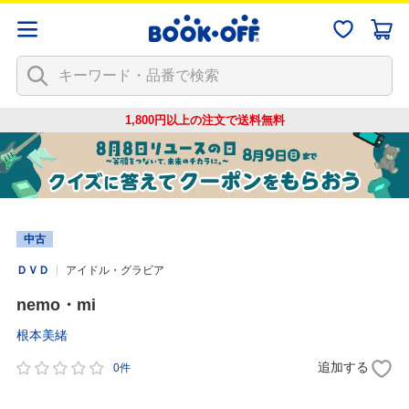
1,800円以上の注文で
送料無料
中古
ＤＶＤ
アイドル・グラビア
nemo・mi
根本美緒
追加する
0件