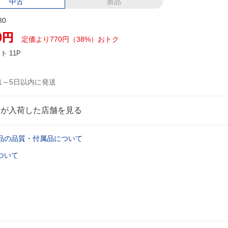
中古
新品
80
0
円
定価より770円（38%）おトク
ント
11P
1～5日以内に発送
品が入荷した店舗を見る
品の品質・付属品について
ついて