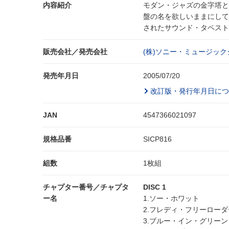
内容紹介
モダン・ジャズの金字塔と
盤の名を欲しいままにして
されたサウンド・タペスト
販売会社／発売会社
(株)ソニー・ミュージッ
発売年月日
2005/07/20
改訂版・発行年月日につ
JAN
4547366021097
規格品番
SICP816
組数
1枚組
チャプター番号／チャプタ
DISC 1
ー名
1.ソー・ホワット
2.フレディ・フリーローダ
3.ブルー・イン・グリーン