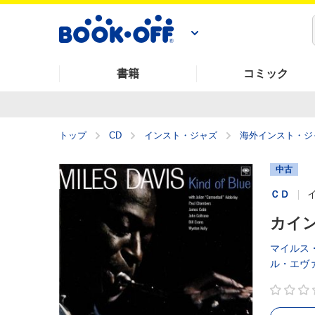
書籍
コミック
トップ
CD
インスト・ジャズ
海外インスト・ジ
中古
ＣＤ
カイン
マイルス
ル・エヴ