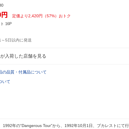
80
0
円
定価より2,420円（57%）おトク
ント
16P
1～5日以内に発送
品が入荷した店舗を見る
品の品質・付属品について
ついて
992年の“Dangerous Tour"から、1992年10月1日、ブカレストに