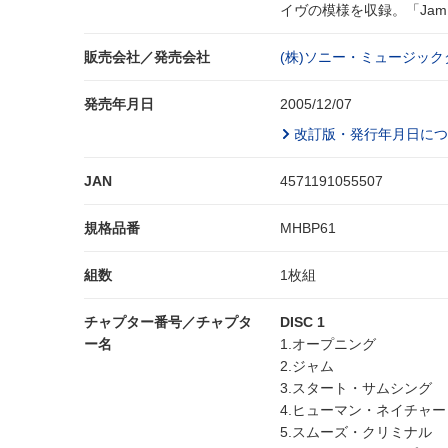
イヴの模様を収録。「Jam」「Thri
販売会社／発売会社
(株)ソニー・ミュージック
発売年月日
2005/12/07
改訂版・発行年月日につ
JAN
4571191055507
規格品番
MHBP61
組数
1枚組
チャプター番号／チャプタ
DISC 1
ー名
1.オープニング
2.ジャム
3.スタート・サムシング
4.ヒューマン・ネイチャー
5.スムーズ・クリミナル