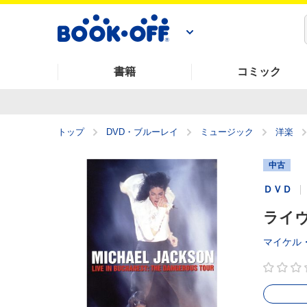
書籍
コミック
トップ
DVD・ブルーレイ
ミュージック
洋楽
中古
ＤＶＤ
ライ
マイケル