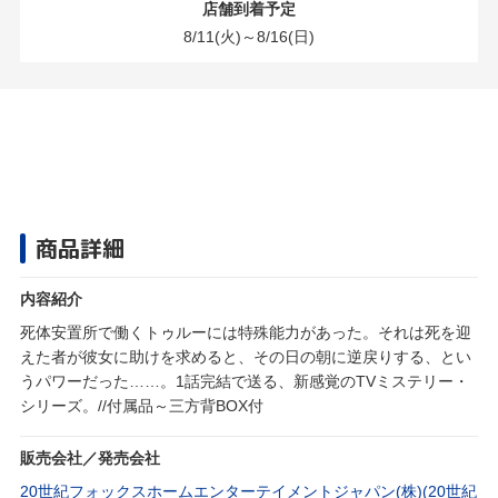
店舗到着予定
8/11(火)～8/16(日)
商品詳細
内容紹介
死体安置所で働くトゥルーには特殊能力があった。それは死を迎
えた者が彼女に助けを求めると、その日の朝に逆戻りする、とい
うパワーだった……。1話完結で送る、新感覚のTVミステリー・
シリーズ。//付属品～三方背BOX付
販売会社／発売会社
20世紀フォックスホームエンターテイメントジャパン(株)(20世紀