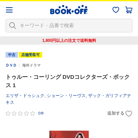
1,800円以上の注文で
送料無料
中古
店舗受取可
ＤＶＤ
海外ドラマ
トゥルー・コーリング DVDコレクターズ・ボック
ス 1
エリザ・ドゥシュク
,
ショーン・リーヴス
,
ザック・ガリフィアナ
キス
追加する
0件