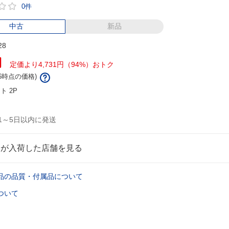
0件
中古
新品
28
円
定価より4,731円（94%）おトク
/16時点の価格)
ント
2P
1～5日以内に発送
品が入荷した店舗を見る
品の品質・付属品について
ついて