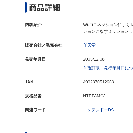
商品詳細
内容紹介
Wi-Fiコネクションに
ションこなすミッションラ
販売会社／発売会社
任天堂
発売年月日
2005/12/08
改訂版・発行年月日につ
JAN
4902370512663
規格品番
NTRPAMCJ
関連ワード
ニンテンドーDS