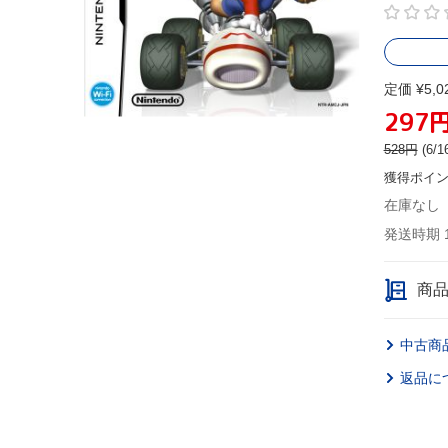
定価 ¥5,0
297
528
円
(6
獲得ポイ
在庫なし
発送時期 
商
中古商
返品に