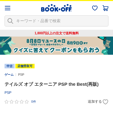
1,800円以上の注文で
送料無料
中古
店舗受取可
ゲーム
PSP
テイルズ オブ エターニア PSP the Best(再販)
PSP
追加する
0件