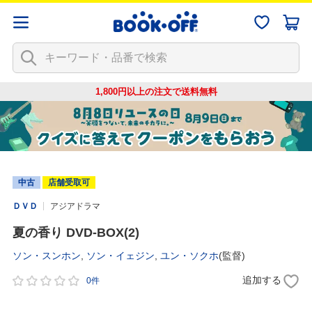
1,800円以上の注文で
送料無料
中古
店舗受取可
ＤＶＤ
アジアドラマ
夏の香り DVD-BOX(2)
ソン・スンホン
,
ソン・イェジン
,
ユン・ソクホ
(監督)
追加する
0件