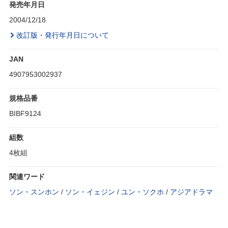
発売年月日
2004/12/18
改訂版・発行年月日について
JAN
4907953002937
規格品番
BIBF9124
組数
4枚組
関連ワード
ソン・スンホン
/
ソン・イェジン
/
ユン・ソクホ
/
アジアドラマ