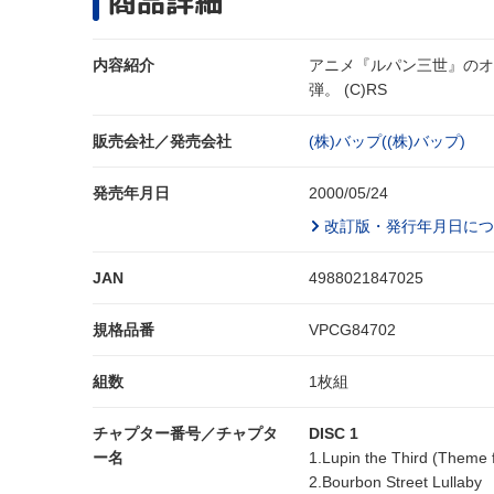
商品詳細
内容紹介
アニメ『ルパン三世』のオ
弾。 (C)RS
販売会社／発売会社
(株)バップ((株)バップ)
発売年月日
2000/05/24
改訂版・発行年月日につ
JAN
4988021847025
規格品番
VPCG84702
組数
1枚組
チャプター番号／チャプタ
DISC 1
ー名
1.Lupin the Third (Theme 
2.Bourbon Street Lullaby