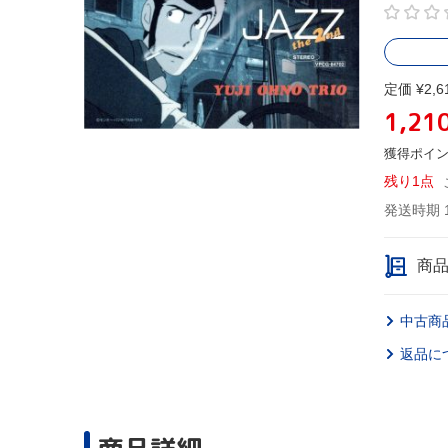
定価 ¥2,6
1,21
獲得ポイ
残り1点
発送時期 
商
中古商
返品に