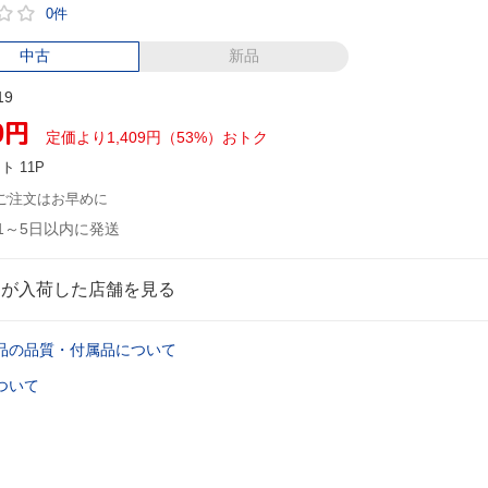
0件
中古
新品
19
0
円
定価より1,409円（53%）おトク
ント
11P
ご注文はお早めに
1～5日以内に発送
品が入荷した店舗を見る
品の品質・付属品について
ついて