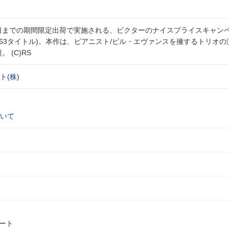
月29日までの期間限定出荷で実施される、ビクターのナイスプライスキャン
004"(全163タイトル)。本作は、ピアニスト/ビル・エヴァンスを擁するトリオ
 (C)RS
(株)
いて
ハート