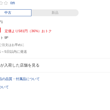
0件
中古
新品
71
円
定価より581円（36%）おトク
ント
9P
ご注文はお早めに
1～5日以内に発送
品が入荷した店舗を見る
品の品質・付属品について
ついて