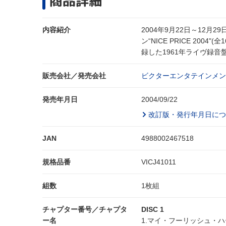
商品詳細
内容紹介
2004年9月22日～12
ン“NICE PRICE 2
録した1961年ライヴ録音盤。
販売会社／発売会社
ビクターエンタテインメント
発売年月日
2004/09/22
改訂版・発行年月日につ
JAN
4988002467518
規格品番
VICJ41011
組数
1枚組
チャプター番号／チャプタ
DISC 1
ー名
1.マイ・フーリッシュ・