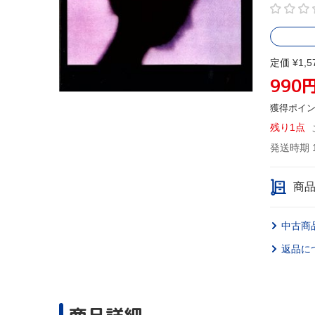
定価 ¥1,5
990
獲得ポイ
残り1点
発送時期 
商
中古商
返品に