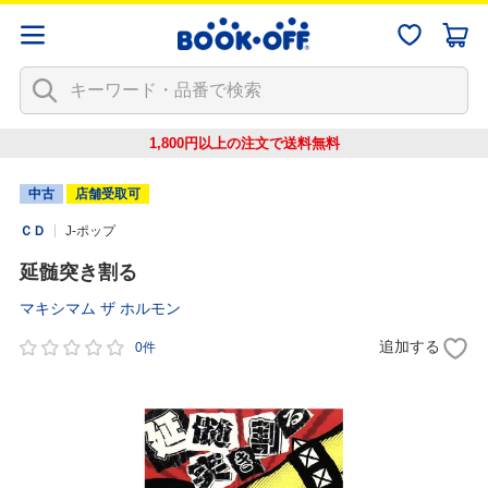
1,800円以上の注文で
送料無料
中古
店舗受取可
ＣＤ
J-ポップ
延髄突き割る
マキシマム ザ ホルモン
追加する
0件