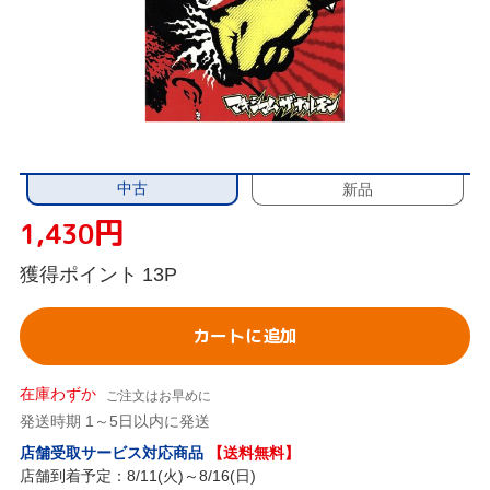
中古
新品
円
1,430
獲得ポイント
13P
カートに追加
在庫わずか
ご注文はお早めに
発送時期 1～5日以内に発送
店舗受取サービス対応商品
【送料無料】
店舗到着予定：8/11(火)～8/16(日)