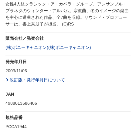
女性4人組クラシック・ア・カペラ・グループ、アンサンブル・
プラネタのウィンター・アルバム。宗教曲、冬のイメージの楽曲
を中心に選曲された作品、全7曲を収録。サウンド・プロデュー
サーは、書上奈朋子が担当。 (C)RS
販売会社／発売会社
(株)ポニーキャニオン((株)ポニーキャニオン)
発売年月日
2003/11/06
改訂版・発行年月日について
JAN
4988013586406
規格品番
PCCA1944