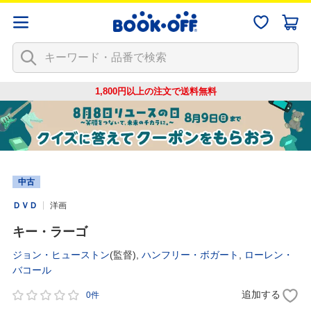
1,800円以上の注文で
送料無料
中古
ＤＶＤ
洋画
キー・ラーゴ
ジョン・ヒューストン
(監督),
ハンフリー・ボガート
,
ローレン・
バコール
追加する
0件