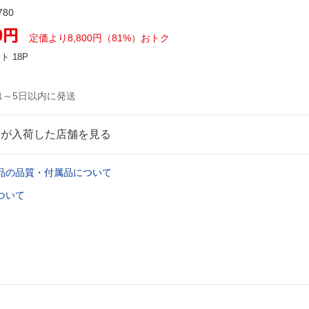
780
0
円
定価より8,800円（81%）おトク
ント
18P
1～5日以内に発送
品が入荷した店舗を見る
品の品質・付属品について
ついて