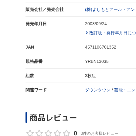
販売会社／発売会社
(株)よしもとアール・アン
発売年月日
2003/09/24
改訂版・発行年月日につ
JAN
4571106701352
規格品番
YRBN13035
組数
3枚組
関連ワード
ダウンタウン
/
芸能・エン
商品レビュー
0
0件のお客様レビュー